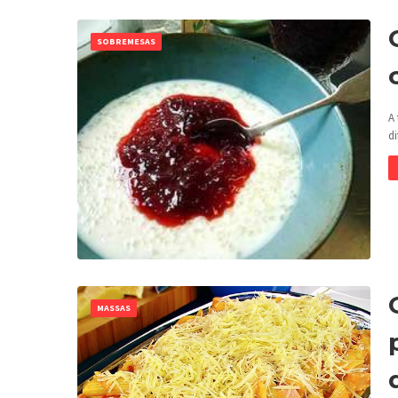
SOBREMESAS
A
d
MASSAS