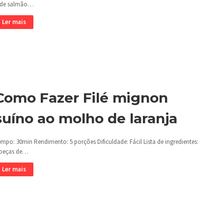
 de salmão…
Ler mais
Como Fazer Filé mignon
suíno ao molho de laranja
mpo: 30min Rendimento: 5 porções Dificuldade: Fácil Lista de ingredientes:
 peças de…
Ler mais