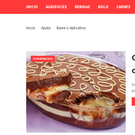
INICIO
AGRIDOCES
BEBIDAS
BOLO
CARNES
Inicio
Ajuda
Baixe o Aplicativo
SOBREMESAS
V
p