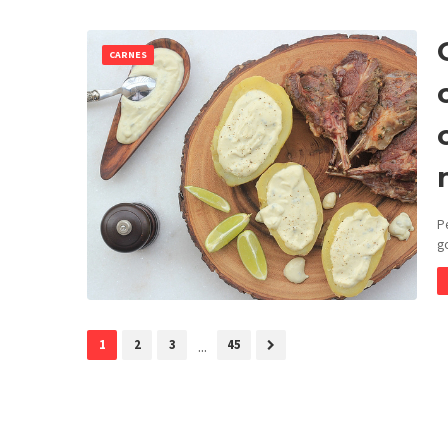
CARNES
P
g
1
2
3
...
45