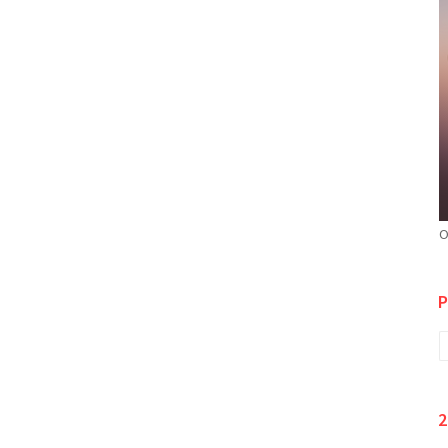
O
P
2