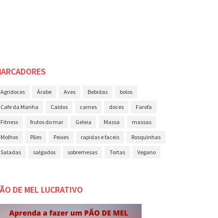
MARCADORES
Agridoces
Árabe
Aves
Bebidas
bolos
Cafe da Manha
Caldos
carnes
doces
Farofa
Fitness
frutos do mar
Geleia
Massa
massas
Molhos
Pães
Peixes
rapidas e faceis
Rosquinhas
Saladas
salgados
sobremesas
Tortas
Vegano
ÃO DE MEL LUCRATIVO