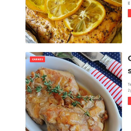
g
CARNES
Te
2