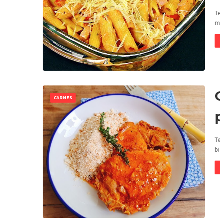
T
m
CARNES
T
b