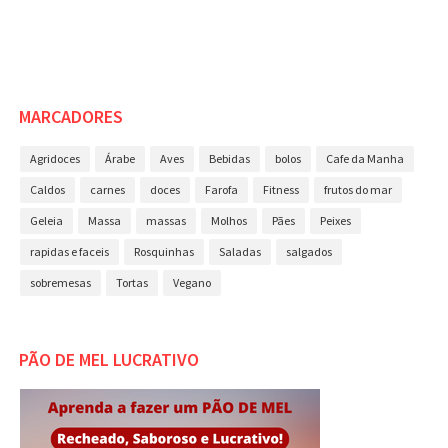
MARCADORES
Agridoces
Árabe
Aves
Bebidas
bolos
Cafe da Manha
Caldos
carnes
doces
Farofa
Fitness
frutos do mar
Geleia
Massa
massas
Molhos
Pães
Peixes
rapidas e faceis
Rosquinhas
Saladas
salgados
sobremesas
Tortas
Vegano
PÃO DE MEL LUCRATIVO