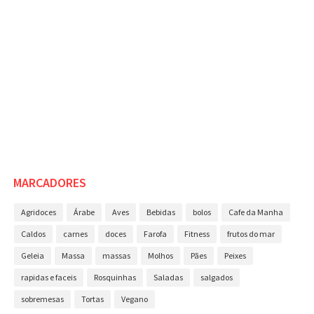
MARCADORES
Agridoces
Árabe
Aves
Bebidas
bolos
Cafe da Manha
Caldos
carnes
doces
Farofa
Fitness
frutos do mar
Geleia
Massa
massas
Molhos
Pães
Peixes
rapidas e faceis
Rosquinhas
Saladas
salgados
sobremesas
Tortas
Vegano